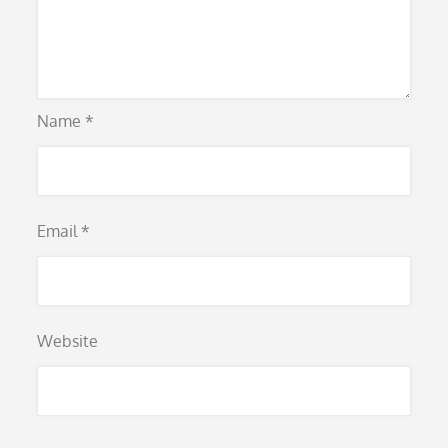
Name
*
Email
*
Website