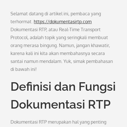
Selamat datang di artikel ini, pembaca yang
terhormat.
https://dokumentasirtp.com
Dokumentasi RTP, atau Real-Time Transport
Protocol, adalah topik yang seringkali membuat
orang merasa bingung. Namun, jangan khawatir,
karena kali ini kita akan membahasnya secara
santai namun mendalam. Yuk, simak pembahasan
di bawah ini!
Definisi dan Fungsi
Dokumentasi RTP
Dokumentasi RTP merupakan hal yang penting