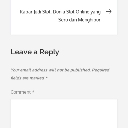
navigation
Kabar Judi Slot: Dunia Slot Online yang
Seru dan Menghibur
Leave a Reply
Your email address will not be published.
Required
fields are marked
*
Comment
*