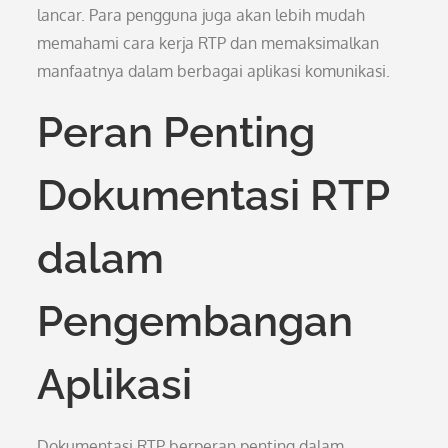
lancar. Para pengguna juga akan lebih mudah
memahami cara kerja RTP dan memaksimalkan
manfaatnya dalam berbagai aplikasi komunikasi.
Peran Penting
Dokumentasi RTP
dalam
Pengembangan
Aplikasi
Dokumentasi RTP berperan penting dalam