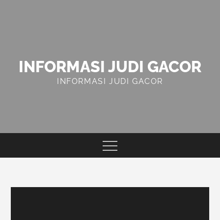
Skip
to
content
INFORMASI JUDI GACOR
INFORMASI JUDI GACOR