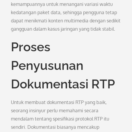
kemampuannya untuk menangani variasi waktu
kedatangan paket data, sehingga pengguna tetap
dapat menikmati konten multimedia dengan sedikit
gangguan dalam kasus jaringan yang tidak stabil.
Proses
Penyusunan
Dokumentasi RTP
Untuk membuat dokumentasi RTP yang baik,
seorang insinyur perlu memahami secara
mendalam tentang spesifikasi protokol RTP itu
sendiri. Dokumentasi biasanya mencakup