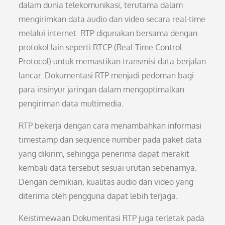
dalam dunia telekomunikasi, terutama dalam
mengirimkan data audio dan video secara real-time
melalui internet. RTP digunakan bersama dengan
protokol lain seperti RTCP (Real-Time Control
Protocol) untuk memastikan transmisi data berjalan
lancar. Dokumentasi RTP menjadi pedoman bagi
para insinyur jaringan dalam mengoptimalkan
pengiriman data multimedia.
RTP bekerja dengan cara menambahkan informasi
timestamp dan sequence number pada paket data
yang dikirim, sehingga penerima dapat merakit
kembali data tersebut sesuai urutan sebenarnya.
Dengan demikian, kualitas audio dan video yang
diterima oleh pengguna dapat lebih terjaga.
Keistimewaan Dokumentasi RTP juga terletak pada