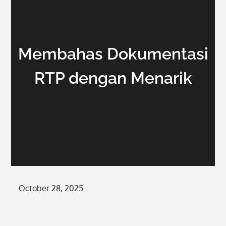
Membahas Dokumentasi
RTP dengan Menarik
Posted
October 28, 2025
on