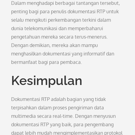
Dalam menghadapi berbagai tantangan tersebut,
penting bagi para penulis dokumentasi RTP untuk
selalu mengikuti perkembangan terkini dalam
dunia telekomunikasi dan memperbaharui
pengetahuan mereka secara terus-menerus.
Dengan demikian, mereka akan mampu
menghasilkan dokumentasi yang informatif dan
bermanfaat bagi para pembaca.
Kesimpulan
Dokumentasi RTP adalah bagian yang tidak
terpisahkan dalam proses pengiriman data
multimedia secara real-time. Dengan menyusun
dokumentasi RTP yang baik, para pengembang
dapat lebih mudah mengimplementasikan protokol