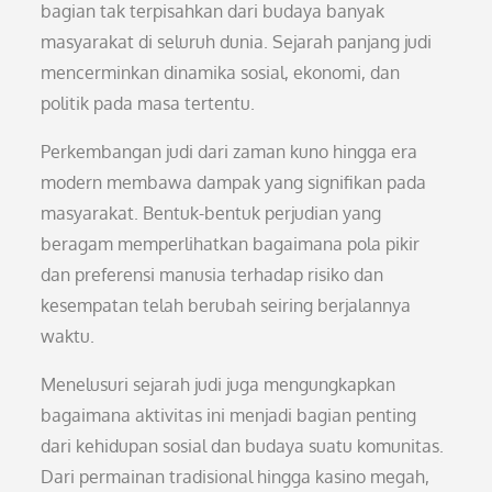
bagian tak terpisahkan dari budaya banyak
masyarakat di seluruh dunia. Sejarah panjang judi
mencerminkan dinamika sosial, ekonomi, dan
politik pada masa tertentu.
Perkembangan judi dari zaman kuno hingga era
modern membawa dampak yang signifikan pada
masyarakat. Bentuk-bentuk perjudian yang
beragam memperlihatkan bagaimana pola pikir
dan preferensi manusia terhadap risiko dan
kesempatan telah berubah seiring berjalannya
waktu.
Menelusuri sejarah judi juga mengungkapkan
bagaimana aktivitas ini menjadi bagian penting
dari kehidupan sosial dan budaya suatu komunitas.
Dari permainan tradisional hingga kasino megah,