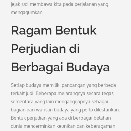
jejak judi membawa kita pada perjalanan yang
mengagumkan.
Ragam Bentuk
Perjudian di
Berbagai Budaya
Setiap budaya memiliki pandangan yang berbeda
terkait judi. Beberapa melarangnya secara tegas,
sementara yang lain menganggapnya sebagai
bagian dari warisan budaya yang perlu dilestarikan.
Bentuk perjudian yang ada di berbagai belahan
dunia mencerminkan keunikan dan keberagaman