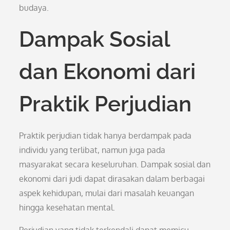
budaya.
Dampak Sosial
dan Ekonomi dari
Praktik Perjudian
Praktik perjudian tidak hanya berdampak pada
individu yang terlibat, namun juga pada
masyarakat secara keseluruhan. Dampak sosial dan
ekonomi dari judi dapat dirasakan dalam berbagai
aspek kehidupan, mulai dari masalah keuangan
hingga kesehatan mental.