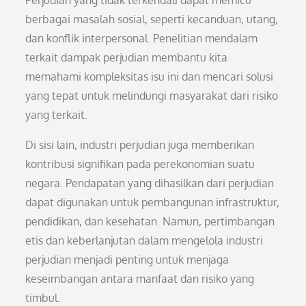
Perjudian yang tidak terkendali dapat memicu
berbagai masalah sosial, seperti kecanduan, utang,
dan konflik interpersonal. Penelitian mendalam
terkait dampak perjudian membantu kita
memahami kompleksitas isu ini dan mencari solusi
yang tepat untuk melindungi masyarakat dari risiko
yang terkait.
Di sisi lain, industri perjudian juga memberikan
kontribusi signifikan pada perekonomian suatu
negara. Pendapatan yang dihasilkan dari perjudian
dapat digunakan untuk pembangunan infrastruktur,
pendidikan, dan kesehatan. Namun, pertimbangan
etis dan keberlanjutan dalam mengelola industri
perjudian menjadi penting untuk menjaga
keseimbangan antara manfaat dan risiko yang
timbul.