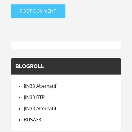
BLOGROLL
JIN33 Alternatif
JIN33 RTP
JIN33 Alternatif
RUSA33