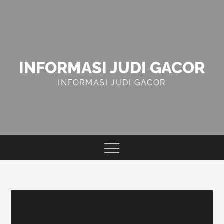
Skip
to
content
INFORMASI JUDI GACOR
INFORMASI JUDI GACOR