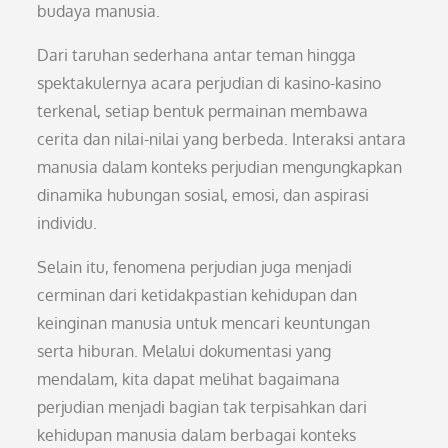
budaya manusia.
Dari taruhan sederhana antar teman hingga
spektakulernya acara perjudian di kasino-kasino
terkenal, setiap bentuk permainan membawa
cerita dan nilai-nilai yang berbeda. Interaksi antara
manusia dalam konteks perjudian mengungkapkan
dinamika hubungan sosial, emosi, dan aspirasi
individu.
Selain itu, fenomena perjudian juga menjadi
cerminan dari ketidakpastian kehidupan dan
keinginan manusia untuk mencari keuntungan
serta hiburan. Melalui dokumentasi yang
mendalam, kita dapat melihat bagaimana
perjudian menjadi bagian tak terpisahkan dari
kehidupan manusia dalam berbagai konteks