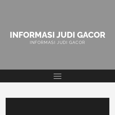
Skip
to
content
INFORMASI JUDI GACOR
INFORMASI JUDI GACOR