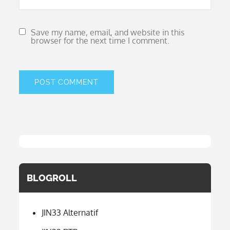
Save my name, email, and website in this
browser for the next time I comment.
BLOGROLL
JIN33 Alternatif