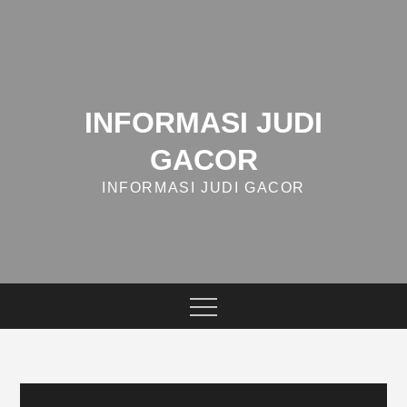
Skip
to
content
INFORMASI JUDI
GACOR
INFORMASI JUDI GACOR