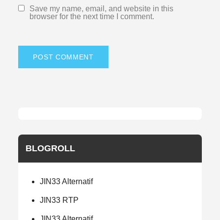
Save my name, email, and website in this
browser for the next time I comment.
BLOGROLL
JIN33 Alternatif
JIN33 RTP
JIN33 Alternatif