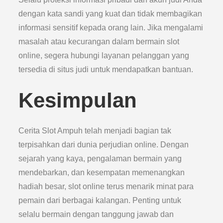
dengan kata sandi yang kuat dan tidak membagikan
informasi sensitif kepada orang lain. Jika mengalami
masalah atau kecurangan dalam bermain slot
online, segera hubungi layanan pelanggan yang
tersedia di situs judi untuk mendapatkan bantuan.
Kesimpulan
Cerita Slot Ampuh telah menjadi bagian tak
terpisahkan dari dunia perjudian online. Dengan
sejarah yang kaya, pengalaman bermain yang
mendebarkan, dan kesempatan memenangkan
hadiah besar, slot online terus menarik minat para
pemain dari berbagai kalangan. Penting untuk
selalu bermain dengan tanggung jawab dan