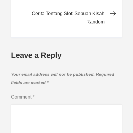
navigation
Cerita Tentang Slot: Sebuah Kisah
Random
Leave a Reply
Your email address will not be published.
Required
fields are marked
*
Comment
*