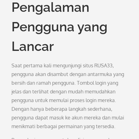
Pengalaman
Pengguna yang
Lancar
Saat pertama kali mengunjungi situs RUSA33,
pengguna akan disambut dengan antarmuka yang
bersih dan ramah pengguna. Tombol login yang
jelas dan terlihat dengan mudah memudahkan
pengguna untuk memulai proses login mereka.
Dengan hanya beberapa langkah sederhana,
pengguna dapat masuk ke akun mereka dan mulai
menikmati berbagai permainan yang tersedia.