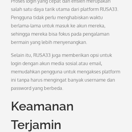
Proses login yang cepat dan efisien merupakan
salah satu daya tarik utama dari platform RUSA33.
Pengguna tidak perlu menghabiskan waktu
berlama-lama untuk masuk ke akun mereka,
sehingga mereka bisa fokus pada pengalaman
bermain yang lebih menyenangkan.
Selain itu, RUSA33 juga memberikan opsi untuk
login dengan akun media sosial atau email,
memudahkan pengguna untuk mengakses platform
ini tanpa harus mengingat banyak username dan
password yang berbeda.
Keamanan
Terjamin