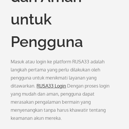
untuk
Pengguna
Masuk atau login ke platform RUSA33 adalah
langkah pertama yang perlu dilakukan oleh
pengguna untuk menikmati layanan yang
ditawarkan.
RUSA33 Login
Dengan proses login
yang mudah dan aman, pengguna dapat
merasakan pengalaman bermain yang
menyenangkan tanpa harus khawatir tentang
keamanan akun mereka.