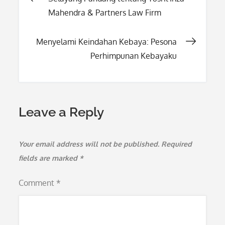
Mahendra & Partners Law Firm
navigation
Menyelami Keindahan Kebaya: Pesona
Perhimpunan Kebayaku
Leave a Reply
Your email address will not be published.
Required
fields are marked
*
Comment
*