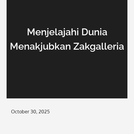
Menjelajahi Dunia
Menakjubkan Zakgalleria
Posted
October 30, 2025
on