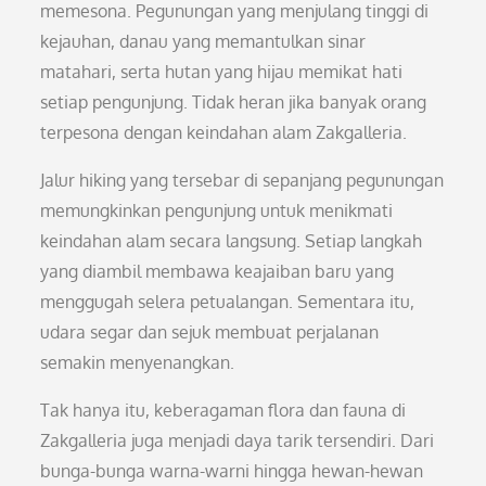
memesona. Pegunungan yang menjulang tinggi di
kejauhan, danau yang memantulkan sinar
matahari, serta hutan yang hijau memikat hati
setiap pengunjung. Tidak heran jika banyak orang
terpesona dengan keindahan alam Zakgalleria.
Jalur hiking yang tersebar di sepanjang pegunungan
memungkinkan pengunjung untuk menikmati
keindahan alam secara langsung. Setiap langkah
yang diambil membawa keajaiban baru yang
menggugah selera petualangan. Sementara itu,
udara segar dan sejuk membuat perjalanan
semakin menyenangkan.
Tak hanya itu, keberagaman flora dan fauna di
Zakgalleria juga menjadi daya tarik tersendiri. Dari
bunga-bunga warna-warni hingga hewan-hewan