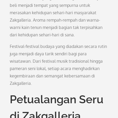
beli menjadi tempat yang sempurna untuk
merasakan kehidupan sehari-hari masyarakat
Zakgalleria. Aroma rempah-rempah dan warna-
warni kain tenun menjadi bagian tak terpisahkan
dari kehidupan sehari-hari di sana.
Festival-festival budaya yang diadakan secara rutin
juga menjadi daya tarik sendiri bagi para
wisatawan. Dari festival musik tradisional hingga
pameran seni lokal, setiap acara menghadirkan
kegembiraan dan semangat kebersamaan di
Zakgalleria.
Petualangan Seru
di Zakgalleria