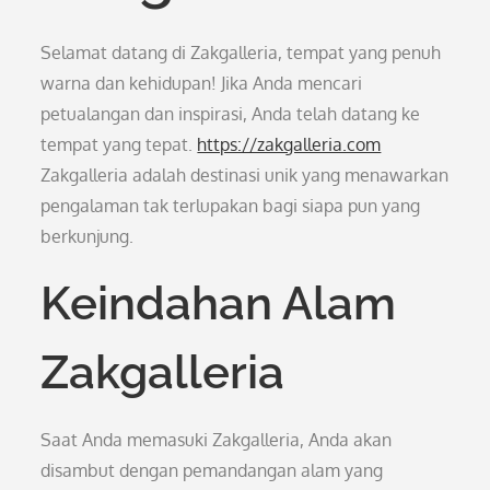
Selamat datang di Zakgalleria, tempat yang penuh
warna dan kehidupan! Jika Anda mencari
petualangan dan inspirasi, Anda telah datang ke
tempat yang tepat.
https://zakgalleria.com
Zakgalleria adalah destinasi unik yang menawarkan
pengalaman tak terlupakan bagi siapa pun yang
berkunjung.
Keindahan Alam
Zakgalleria
Saat Anda memasuki Zakgalleria, Anda akan
disambut dengan pemandangan alam yang