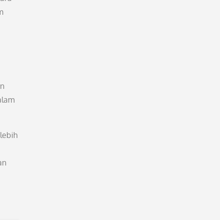
m
an
alam
lebih
an