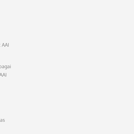
 AAI
bagai
AAI
tas