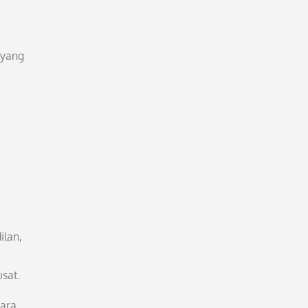
 yang
ilan,
usat.
gara