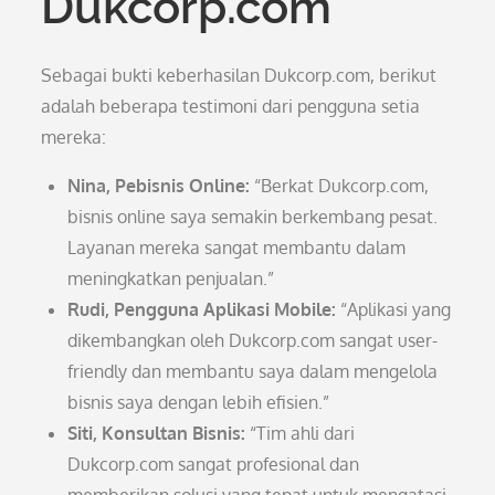
Dukcorp.com
Sebagai bukti keberhasilan Dukcorp.com, berikut
adalah beberapa testimoni dari pengguna setia
mereka:
Nina, Pebisnis Online:
“Berkat Dukcorp.com,
bisnis online saya semakin berkembang pesat.
Layanan mereka sangat membantu dalam
meningkatkan penjualan.”
Rudi, Pengguna Aplikasi Mobile:
“Aplikasi yang
dikembangkan oleh Dukcorp.com sangat user-
friendly dan membantu saya dalam mengelola
bisnis saya dengan lebih efisien.”
Siti, Konsultan Bisnis:
“Tim ahli dari
Dukcorp.com sangat profesional dan