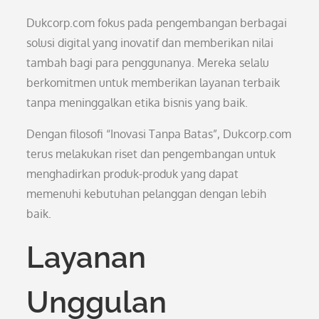
Dukcorp.com fokus pada pengembangan berbagai
solusi digital yang inovatif dan memberikan nilai
tambah bagi para penggunanya. Mereka selalu
berkomitmen untuk memberikan layanan terbaik
tanpa meninggalkan etika bisnis yang baik.
Dengan filosofi “Inovasi Tanpa Batas”, Dukcorp.com
terus melakukan riset dan pengembangan untuk
menghadirkan produk-produk yang dapat
memenuhi kebutuhan pelanggan dengan lebih
baik.
Layanan
Unggulan