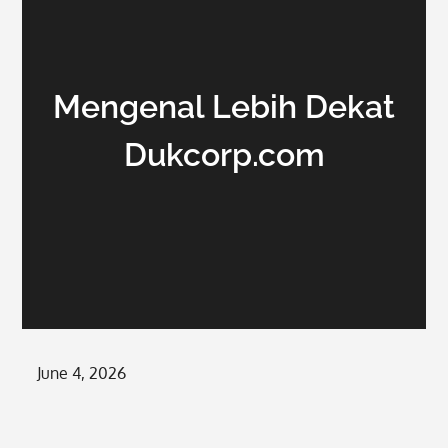
Mengenal Lebih Dekat
Dukcorp.com
Posted
June 4, 2026
on