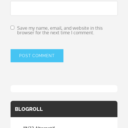
Save my name, email, and website in this
browser for the next time I comment.
BLOGROLL