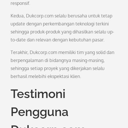
responsif.
Kedua, Dukcorp.com selalu berusaha untuk tetap
update dengan perkembangan teknologi terkini
sehingga produk-produk yang dihasilkan selalu up-
to-date dan relevan dengan kebutuhan pasar.
Terakhir, Dukcorp.com memiliki tim yang solid dan
berpengalaman di bidangnya masing-masing,
sehingga setiap proyek yang dikerjakan selalu
berhasil melebihi ekspektasi klien.
Testimoni
Pengguna