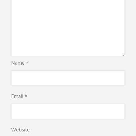
Name
*
Email
*
Website