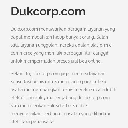
Dukcorp.com
Dukcorp.com menawarkan beragam layanan yang
dapat memudahkan hidup banyak orang. Salah
satu layanan unggulan mereka adalah platform e-
commerce yang memiliki berbagai fitur canggih
untuk mempermudah proses jual beli online.
Selain itu, Dukcorp.com juga memiliki layanan
konsultasi bisnis untuk membantu para pelaku
usaha mengembangkan bisnis mereka secara lebih
efektif. Tim ahli yang tergabung di Dukcorp.com
siap memberikan solusi terbaik untuk
menyelesaikan berbagai masalah yang dihadapi
oleh para pengusaha.