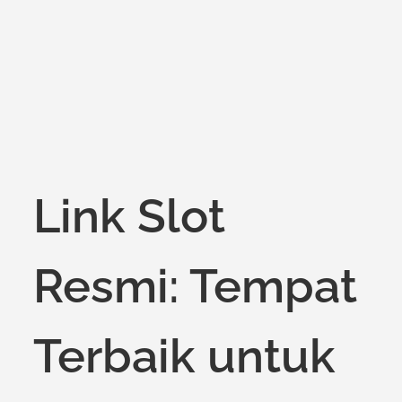
on
Link Slot
Resmi: Tempat
Terbaik untuk