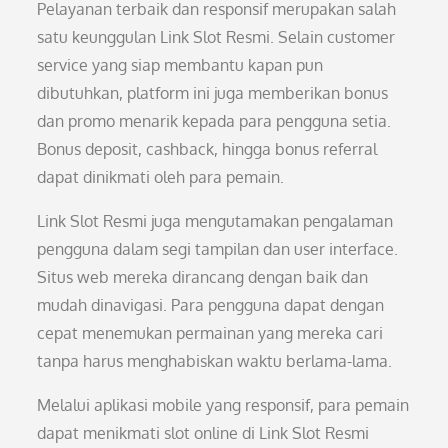
Pelayanan terbaik dan responsif merupakan salah
satu keunggulan Link Slot Resmi. Selain customer
service yang siap membantu kapan pun
dibutuhkan, platform ini juga memberikan bonus
dan promo menarik kepada para pengguna setia.
Bonus deposit, cashback, hingga bonus referral
dapat dinikmati oleh para pemain.
Link Slot Resmi juga mengutamakan pengalaman
pengguna dalam segi tampilan dan user interface.
Situs web mereka dirancang dengan baik dan
mudah dinavigasi. Para pengguna dapat dengan
cepat menemukan permainan yang mereka cari
tanpa harus menghabiskan waktu berlama-lama.
Melalui aplikasi mobile yang responsif, para pemain
dapat menikmati slot online di Link Slot Resmi