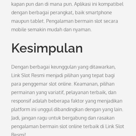
kapan pun dan di mana pun. Aplikasi ini kompatibel
dengan berbagai perangkat, baik smartphone
maupun tablet. Pengalaman bermain slot secara
mobile semakin mudah dan nyaman.
Kesimpulan
Dengan berbagai keunggulan yang ditawarkan,
Link Slot Resmi menjadi pilihan yang tepat bagi
para penggemar slot online. Keamanan, pilihan
permainan yang variatif, pelayanan terbaik, dan
responsif adalah beberapa faktor yang menjadikan
platform ini unggul dibandingkan dengan yang lain.
Jadi, jangan ragu untuk bergabung dan rasakan
pengalaman bermain slot online terbaik di Link Slot
Resmi!