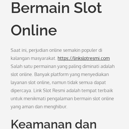
Bermain Slot
Online
Saat ini, perjudian online semakin populer di
kalangan masyarakat.
https://linkslotresmi.com
Salah satu permainan yang paling diminati adalah
slot online. Banyak platform yang menyediakan
layanan slot online, namun tidak semua dapat
dipercaya. Link Slot Resmi adalah tempat terbaik
untuk menikmati pengalaman bermain slot online
yang aman dan menghibur.
Keamanan dan