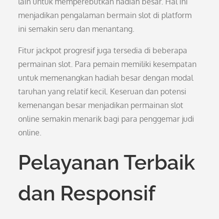
lain untuk memperebutkan hadiah besar. Hal ini
menjadikan pengalaman bermain slot di platform
ini semakin seru dan menantang.
Fitur jackpot progresif juga tersedia di beberapa
permainan slot. Para pemain memiliki kesempatan
untuk memenangkan hadiah besar dengan modal
taruhan yang relatif kecil. Keseruan dan potensi
kemenangan besar menjadikan permainan slot
online semakin menarik bagi para penggemar judi
online.
Pelayanan Terbaik
dan Responsif