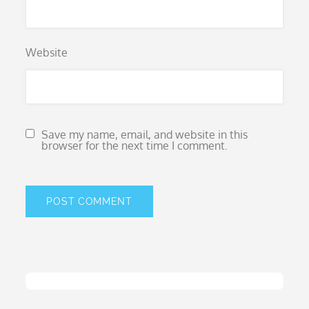
Website
Save my name, email, and website in this
browser for the next time I comment.