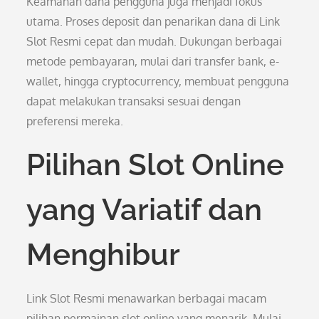
Keamanan dana pengguna juga menjadi fokus
utama. Proses deposit dan penarikan dana di Link
Slot Resmi cepat dan mudah. Dukungan berbagai
metode pembayaran, mulai dari transfer bank, e-
wallet, hingga cryptocurrency, membuat pengguna
dapat melakukan transaksi sesuai dengan
preferensi mereka.
Pilihan Slot Online
yang Variatif dan
Menghibur
Link Slot Resmi menawarkan berbagai macam
pilihan permainan slot online yang menarik. Mulai