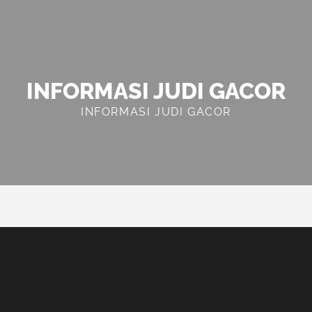
INFORMASI JUDI GACOR
INFORMASI JUDI GACOR