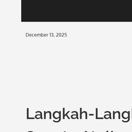
Posted
December 13, 2025
on
Langkah-Lan