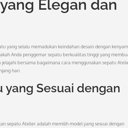
 yang Elegan dan
epatu yang selalu memadukan keindahan desain dengan kenya
akah Anda penggemar sepatu berkualitas tinggi yang membu
ta jelajahi bersama bagaimana cara menggunakan sepatu Ateli
jang hari.
u yang Sesuai dengan
n sepatu Atelier adalah memilih model yang sesuai dengan