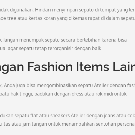
 tidak digunakan. Hindari menyimpan sepatu di tempat yang l
oe tree atau kertas koran yang dikemas rapat di dalam sepat
u. Jangan menumpuk sepatu secara berlebihan karena bisa
ai agar sepatu tetap terorganisir dengan baik.
gan Fashion Items Lai
, Anda juga bisa mengombinasikan sepatu Atelier dengan fas
patu hak tinggi, padukan dengan dress atau rok midi untuk
dukan sepatu flat atau sneakers Atelier dengan jeans atau ce
ti tas atau jam tangan untuk menambahkan sentuhan persona