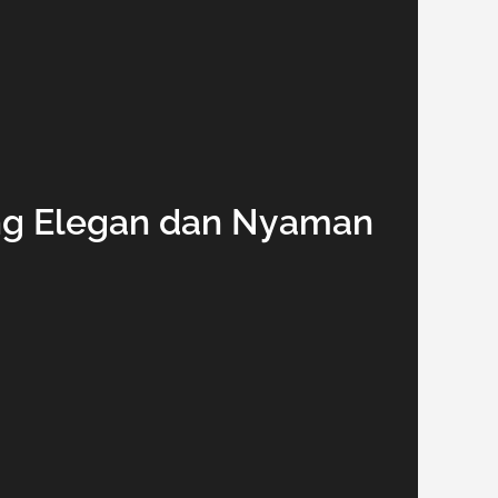
ng Elegan dan Nyaman