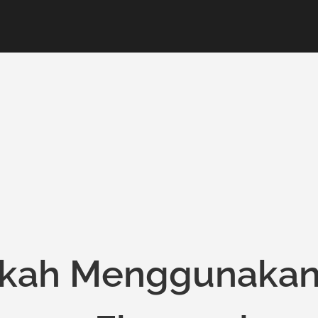
gkah Menggunaka