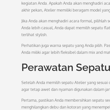
kegiatan Anda. Apakah Anda akan menghadiri acara 
akhir pekan, Atelier memiliki beragam model yang 
Jika Anda akan menghadiri acara formal, pilihlah s
Anda lebih casual, Anda dapat memilih sepatu fl
terlihat stylish.
Perhatikan juga warna sepatu yang Anda pilih. P
Anda miliki agar lebih fleksibel dalam mix and ma
Perawatan Sepatu
Setelah Anda memilih sepatu Atelier yang sesua
agar tetap awet dan nyaman digunakan dalam jan
Pertama, pastikan Anda membersihkan sepatu seca
menghilangkan debu dan kotoran yang menempel. 