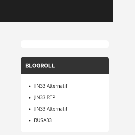
BLOGROLL
JIN33 Alternatif
JIN33 RTP
JIN33 Alternatif
n
RUSA33