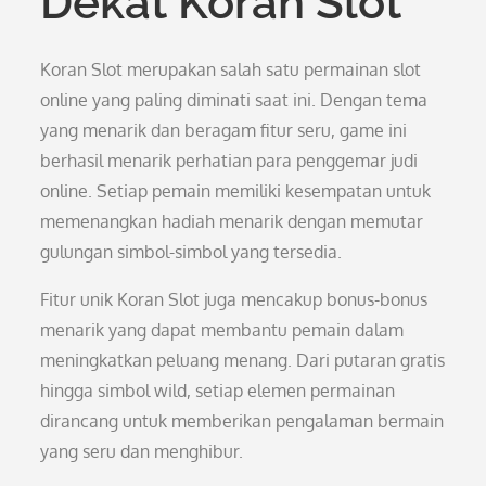
Dekat Koran Slot
Koran Slot merupakan salah satu permainan slot
online yang paling diminati saat ini. Dengan tema
yang menarik dan beragam fitur seru, game ini
berhasil menarik perhatian para penggemar judi
online. Setiap pemain memiliki kesempatan untuk
memenangkan hadiah menarik dengan memutar
gulungan simbol-simbol yang tersedia.
Fitur unik Koran Slot juga mencakup bonus-bonus
menarik yang dapat membantu pemain dalam
meningkatkan peluang menang. Dari putaran gratis
hingga simbol wild, setiap elemen permainan
dirancang untuk memberikan pengalaman bermain
yang seru dan menghibur.