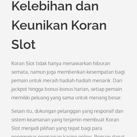
Kelebihan dan
Keunikan Koran
Slot
Koran Slot tidak hanya menawarkan hiburan
semata, namun juga memberikan kesempatan bagi
pemain untuk meraih hadiah-hadiah menarik. Dari
jackpot hingga bonus-bonus harian, setiap pemain
memiliki peluang yang sama untuk menang besar.
Selain itu, dukungan pelanggan yang responsif dan
sistem keamanan yang terjamin membuat Koran
Slot menjadi pilihan yang tepat bagi para
penggemar permainan kasino online. Pemain dapat