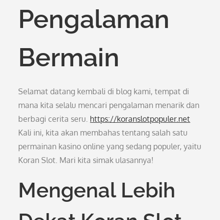
Pengalaman
Bermain
Selamat datang kembali di blog kami, tempat di
mana kita selalu mencari pengalaman menarik dan
berbagi cerita seru.
https://koranslotpopuler.net
Kali ini, kita akan membahas tentang salah satu
permainan kasino online yang sedang populer, yaitu
Koran Slot. Mari kita simak ulasannya!
Mengenal Lebih