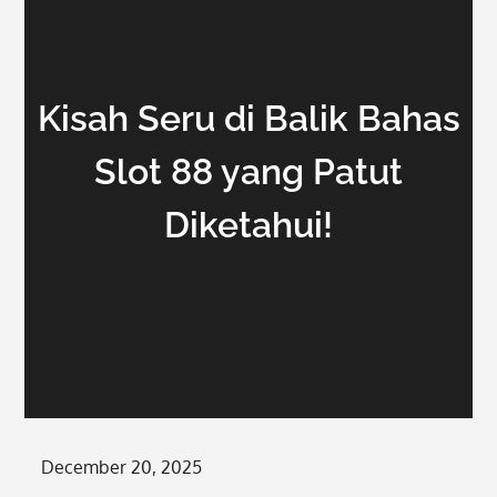
Kisah Seru di Balik Bahas
Slot 88 yang Patut
Diketahui!
Posted
December 20, 2025