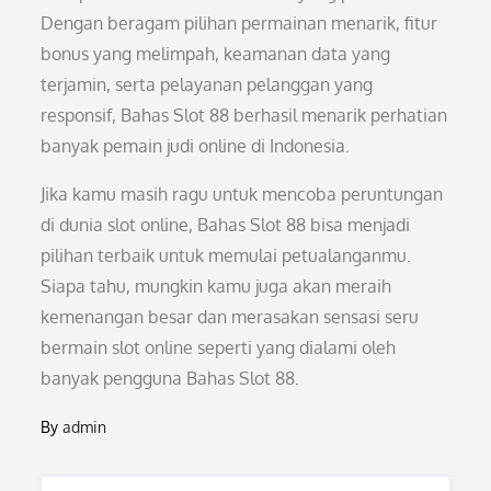
Dengan beragam pilihan permainan menarik, fitur
bonus yang melimpah, keamanan data yang
terjamin, serta pelayanan pelanggan yang
responsif, Bahas Slot 88 berhasil menarik perhatian
banyak pemain judi online di Indonesia.
Jika kamu masih ragu untuk mencoba peruntungan
di dunia slot online, Bahas Slot 88 bisa menjadi
pilihan terbaik untuk memulai petualanganmu.
Siapa tahu, mungkin kamu juga akan meraih
kemenangan besar dan merasakan sensasi seru
bermain slot online seperti yang dialami oleh
banyak pengguna Bahas Slot 88.
By
admin