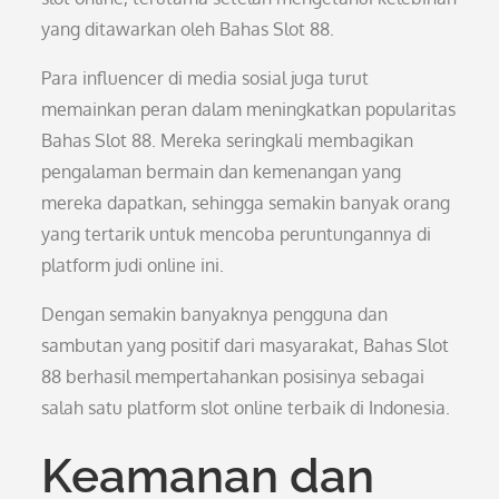
yang ditawarkan oleh Bahas Slot 88.
Para influencer di media sosial juga turut
memainkan peran dalam meningkatkan popularitas
Bahas Slot 88. Mereka seringkali membagikan
pengalaman bermain dan kemenangan yang
mereka dapatkan, sehingga semakin banyak orang
yang tertarik untuk mencoba peruntungannya di
platform judi online ini.
Dengan semakin banyaknya pengguna dan
sambutan yang positif dari masyarakat, Bahas Slot
88 berhasil mempertahankan posisinya sebagai
salah satu platform slot online terbaik di Indonesia.
Keamanan dan