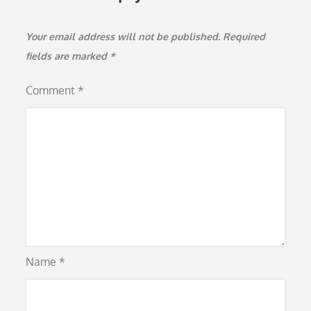
Your email address will not be published.
Required
fields are marked
*
Comment
*
Name
*