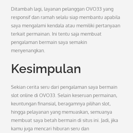
Ditambah lagi, layanan pelanggan OVO33 yang
responsif dan ramah selalu siap membantu apabila
saya mengalami kendala atau memiliki pertanyaan
terkait permainan. Ini tentu saja membuat
pengalaman bermain saya semakin
menyenangkan.
Kesimpulan
Sekian cerita seru dari pengalaman saya bermain
slot online di OVO33. Selain keseruan permainan,
keuntungan finansial, beragamnya pilihan slot,
hingga pelayanan yang memuaskan, semuanya
membuat saya betah bermain di situs ini. Jadi, jika
kamu juga mencari hiburan seru dan